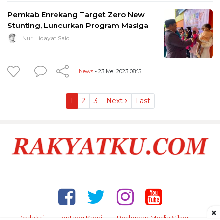
Pemkab Enrekang Target Zero New
Stunting, Luncurkan Program Masiga
Nur Hidayat Said
News
- 23 Mei 2023 08:15
1
2
3
Next
Last
×
Redaksi
Tentang Kami
Pedoman Media Siber