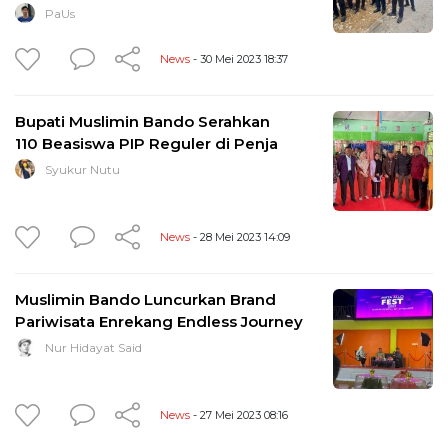
PaUs
News
- 30 Mei 2023 18:37
Bupati Muslimin Bando Serahkan
110 Beasiswa PIP Reguler di Penja
Syukur Nutu
News
- 28 Mei 2023 14:09
Muslimin Bando Luncurkan Brand
Pariwisata Enrekang Endless Journey
Nur Hidayat Said
News
- 27 Mei 2023 08:16