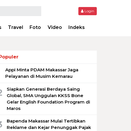
Login
s
Travel
Foto
Video
Indeks
Populer
Appi Minta PDAM Makassar Jaga
1
Pelayanan di Musim Kemarau
Siapkan Generasi Berdaya Saing
2
Global, SMA Unggulan KKSS Bone
Gelar English Foundation Program di
Maros
Bapenda Makassar Mulai Tertibkan
3
Reklame dan Kejar Penunggak Pajak