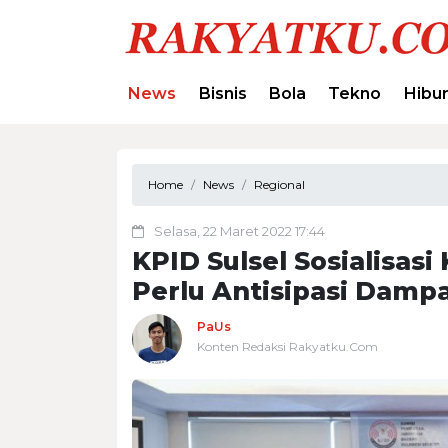
News
Bisnis
Bola
Tekno
Hibu
Home
News
Regional
Selasa, 22 Maret 2022 17:44
KPID Sulsel Sosialisasi
Perlu Antisipasi Dampa
PaUs
Konten Redaksi Rakyatku.Com