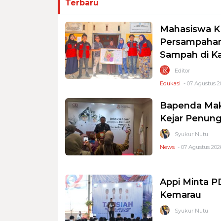
Terbaru
Mahasiswa K
Persampahan
Sampah di K
Editor
Edukasi
- 07 Agustus 2
Bapenda Mak
Kejar Penung
Syukur Nutu
News
- 07 Agustus 2026
Appi Minta 
Kemarau
Syukur Nutu