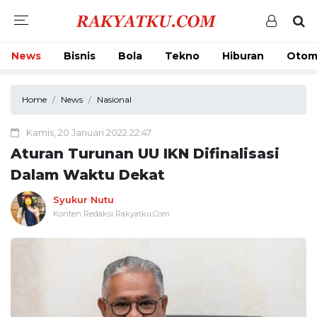
News
Bisnis
Bola
Tekno
Hiburan
Otom
Home
News
Nasional
Kamis, 20 Januari 2022 22:47
Aturan Turunan UU IKN Difinalisasi
Dalam Waktu Dekat
Syukur Nutu
Konten Redaksi Rakyatku.Com