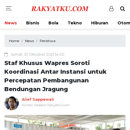
News
Bisnis
Bola
Tekno
Hiburan
Otom
Home
News
Peristiwa
Jumat, 01 Oktober 2021 14:00
Staf Khusus Wapres Soroti
Koordinasi Antar Instansi untuk
Percepatan Pembangunan
Bendungan Jragung
Alief Sappewali
Konten Redaksi Rakyatku.Com