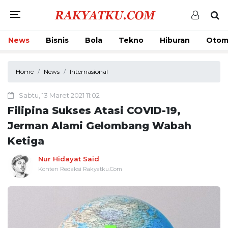
News
Bisnis
Bola
Tekno
Hiburan
Otom
Home
News
Internasional
Sabtu, 13 Maret 2021 11:02
Filipina Sukses Atasi COVID-19,
Jerman Alami Gelombang Wabah
Ketiga
Nur Hidayat Said
Konten Redaksi Rakyatku.Com