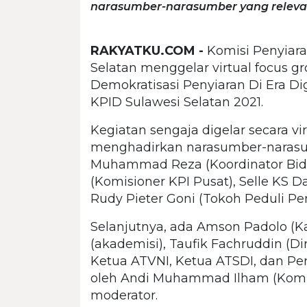
narasumber-narasumber yang releva
RAKYATKU.COM -
Komisi Penyiara
Selatan menggelar virtual focus g
Demokratisasi Penyiaran Di Era Dig
KPID Sulawesi Selatan 2021.
Kegiatan sengaja digelar secara v
menghadirkan narasumber-narasum
Muhammad Reza (Koordinator Bida
(Komisioner KPI Pusat), Selle KS D
Rudy Pieter Goni (Tokoh Peduli Pen
Selanjutnya, ada Amson Padolo (Ka
(akademisi), Taufik Fachruddin (Di
Ketua ATVNI, Ketua ATSDI, dan Pe
oleh Andi Muhammad Ilham (Komis
moderator.