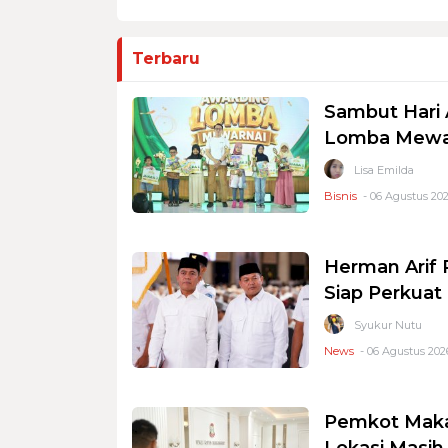
Terbaru
Sambut Hari 
Lomba Mewar
Lisa Emilda
Bisnis
- 06 Agustus 202
Herman Arif 
Siap Perkuat 
Syukur Nutu
News
- 06 Agustus 2026
Pemkot Makas
Lokasi Masi