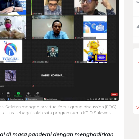
si Selatan menggelar virtual focus group discussion (FDG)
S
talisasi sebagai salah satu program kerja KPID Sulawesi
rtual di masa pandemi dengan menghadirkan