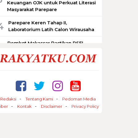
Keuangan OJK untuk Perkuat Literasi
Masyarakat Parepare
Parepare Keren Tahap II,
4
Laboratorium Latih Calon Wirausaha
Pemkot Makassar Pastikan PSEL
5
Tetap Berjalan, Lokasi Masih
Dimatangkan
Redaksi
Tentang Kami
Pedoman Media
iber
Kontak
Disclaimer
Privacy Policy