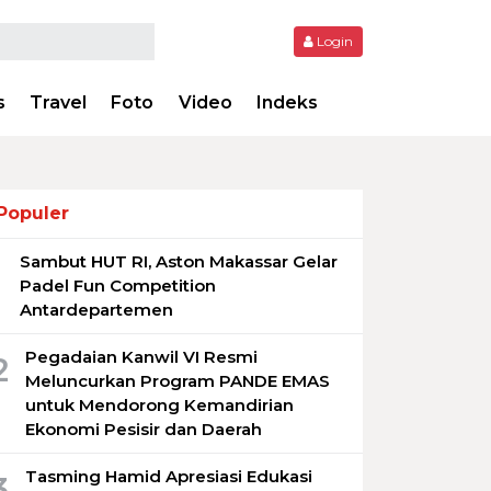
Login
s
Travel
Foto
Video
Indeks
Populer
Sambut HUT RI, Aston Makassar Gelar
1
Padel Fun Competition
Antardepartemen
Pegadaian Kanwil VI Resmi
2
Meluncurkan Program PANDE EMAS
untuk Mendorong Kemandirian
Ekonomi Pesisir dan Daerah
Tasming Hamid Apresiasi Edukasi
3