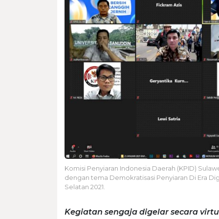
Komisi Penyiaran Indonesia Daerah (KPID) Sulawe
dengan tema Demokratisasi Penyiaran Di Era Digi
Selatan 2021.
Kegiatan sengaja digelar secara vi