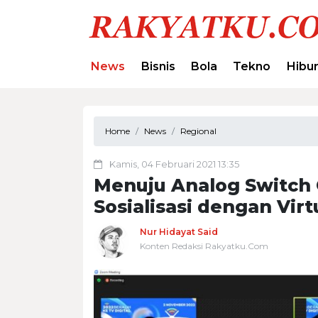
News
Bisnis
Bola
Tekno
Hibu
Home
News
Regional
Kamis, 04 Februari 2021 13:35
Menuju Analog Switch O
Sosialisasi dengan Vir
Nur Hidayat Said
Konten Redaksi Rakyatku.Com