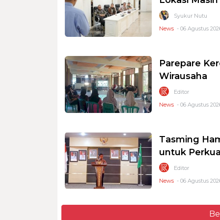
Syukur Nutu
News
- 06 Agustus 2026
Parepare Ker
Wirausaha
Editor
News
- 06 Agustus 2026
Tasming Ham
untuk Perkua
Editor
News
- 06 Agustus 2026
Be