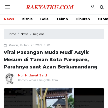
News
Bisnis
Bola
Tekno
Hiburan
Otom
Home
News
Regional
Kamis, 14 Januari 2021 13:30
Viral Pasangan Muda Mudi Asyik
Mesum di Taman Kota Parepare,
Parahnya saat Azan Berkumandang
Nur Hidayat Said
Konten Redaksi Rakyatku.Com