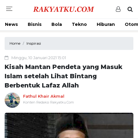
News
Bisnis
Bola
Tekno
Hiburan
Otom
Home
Inspirasi
Minggu, 10 Januari 2021 15:01
Kisah Mantan Pendeta yang Masuk
Islam setelah Lihat Bintang
Berbentuk Lafaz Allah
Fathul Khair Akmal
Konten Redaksi Rakyatku.Com