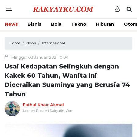
News
Bisnis
Bola
Tekno
Hiburan
Otom
Home
News
Internasional
Minggu, 03 Januari 2021 10:04
Usai Kedapatan Selingkuh dengan
Kakek 60 Tahun, Wanita Ini
Diceraikan Suaminya yang Berusia 74
Tahun
Fathul Khair Akmal
Konten Redaksi Rakyatku.Com