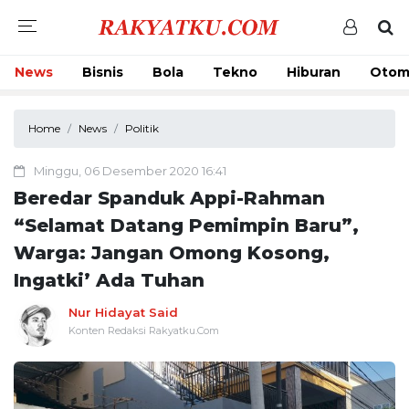
News
Bisnis
Bola
Tekno
Hiburan
Otom
Home
News
Politik
Minggu, 06 Desember 2020 16:41
Beredar Spanduk Appi-Rahman
“Selamat Datang Pemimpin Baru”,
Warga: Jangan Omong Kosong,
Ingatki’ Ada Tuhan
Nur Hidayat Said
Konten Redaksi Rakyatku.Com