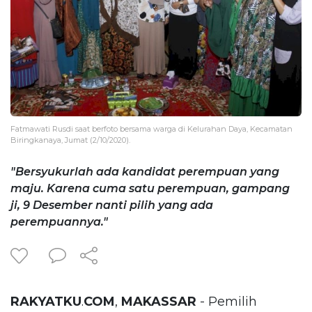
Fatmawati Rusdi saat berfoto bersama warga di Kelurahan Daya, Kecamatan
Biringkanaya, Jumat (2/10/2020).
"Bersyukurlah ada kandidat perempuan yang
maju. Karena cuma satu perempuan, gampang
ji, 9 Desember nanti pilih yang ada
perempuannya."
RAKYATKU
.
COM
,
MAKASSAR
- Pemilih