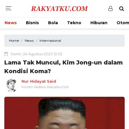
News
Bisnis
Bola
Tekno
Hiburan
Otom
Home
News
Internasional
Senin, 24 Agustus 2020 12:02
Lama Tak Muncul, Kim Jong-un dalam
Kondisi Koma?
Nur Hidayat Said
Konten Redaksi Rakyatku.Com