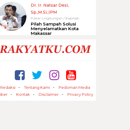
Dr. Ir. Natsar Desi,
Sp.,M.Si.,IPM
Pakar Lingkungan / Kaprodi
Magister Rekayasa Infrastruktur
Pilah Sampah Solusi
Menyelamatkan Kota
Lingkungan UNIFA
Makassar
Redaksi
Tentang Kami
Pedoman Media
iber
Kontak
Disclaimer
Privacy Policy