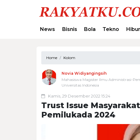
News
Bisnis
Bola
Tekno
Hibu
Home
Kolom
Novia Widiyangingsih
Mahasiswa Magister Ilmu Administrasi-Pem
Universitas Indonesia
Kamis, 29 Desember 2022 15:24
Trust Issue Masyaraka
Pemilukada 2024