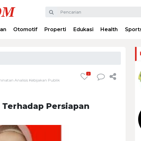
ran
Otomotif
Properti
Edukasi
Health
Sport
2
inatan Analisis Kebijakan Publik
t Terhadap Persiapan