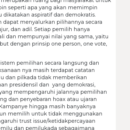
 merupakan ruang bagi masyarakat untuk
n seperti apa yang akan memimpin
 dikatakan aspiratif dan demokratis.
h dapat menyalurkan pilihannya secara
jur, dan adil. Setiap pemilih hanya
li dan mempunyai nilai yang sama, yaitu
ebut dengan prinsip one person, one vote,
sistem pemilihan secara langsung dan
ksanaan nya masih terdapat catatan
u dan pilkada tidak memberikan
an presidensil dan yang demokrasi,
itik yang mempengaruhi jalannya pemilihan
uang dan penyebaran hoax atau ujaran
 Kampanye hingga masih banyaknya
upun memilih untuk tidak menggunakan
garuhi trust issue/ketidakpercayaan
emilu dan pemilukada sebagaimana