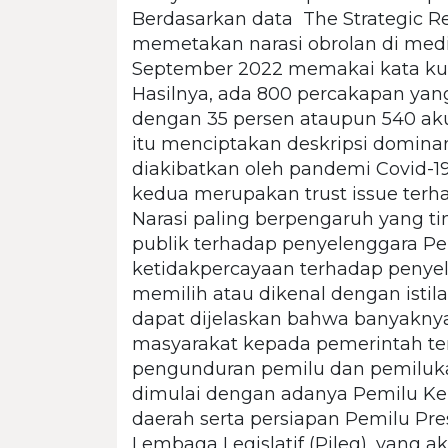
Berdasarkan data The Strategic R
memetakan narasi obrolan di media
September 2022 memakai kata kun
Hasilnya, ada 800 percakapan yang
dengan 35 persen ataupun 540 aku
itu menciptakan deskripsi domin
diakibatkan oleh pandemi Covid-19
kedua merupakan trust issue terh
Narasi paling berpengaruh yang t
publik terhadap penyelenggara Pem
ketidakpercayaan terhadap penyel
memilih atau dikenal dengan istila
dapat dijelaskan bahwa banyaknya
masyarakat kepada pemerintah te
pengunduran pemilu dan pemiluk
dimulai dengan adanya Pemilu Kepa
daerah serta persiapan Pemilu Pre
Lembaga Legislatif (Pileg), yang 