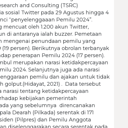
esearch and Consulting (TSRC)
 sosial Twitter pada 29 Agustus hingga 4
ci “penyelenggaaan Pemilu 2024”.
 mencuat oleh 1.200 akun Twitter,
n di antaranya ialah buzzer. Pemetaan
an mengenai penundaan pemilu yang
 (19 persen). Berikutnya obrolan terbanyak
adap penerapan Pemilu 2024 (17 persen).
imbul merupakan narasi ketidakpercayaan
ilu 2024. Selanjutnya juga ada narasi
enggaraan pemilu dan ajakan untuk tidak
h golput.(Hidayat, 2021) . Data tersebut
 narasi tentang ketidakpercayaan
rhadap kebijakan pemerintah
ada yang sebelumnya direncanakan
la Dearah (Pilkada) serentak di 171
siden (Pilpres) dan Pemilu Anggota
akan diselenggarakan secara serentak pada