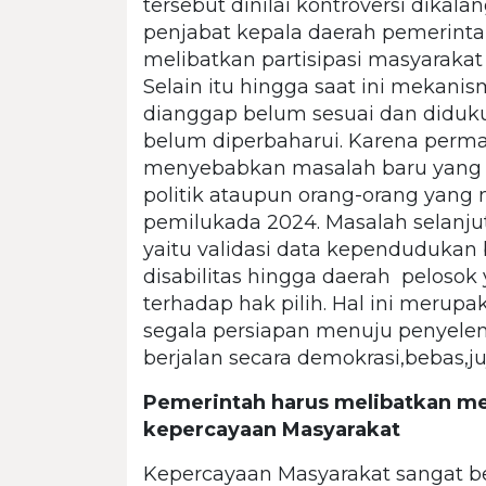
tersebut dinilai kontroversi dika
penjabat kepala daerah pemerinta
melibatkan partisipasi masyaraka
Selain itu hingga saat ini mekan
dianggap belum sesuai dan diduk
belum diperbaharui. Karena perma
menyebabkan masalah baru yang te
politik ataupun orang-orang yang
pemilukada 2024. Masalah selanju
yaitu validasi data kependudukan 
disabilitas hingga daerah peloso
terhadap hak pilih. Hal ini meru
segala persiapan menuju penyele
berjalan secara demokrasi,bebas,ju
Pemerintah harus melibatkan me
kepercayaan Masyarakat
Kepercayaan Masyarakat sangat b