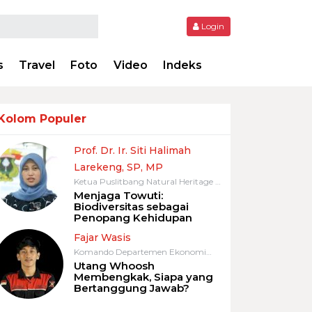
Login
s
Travel
Foto
Video
Indeks
Kolom Populer
Prof. Dr. Ir. Siti Halimah
Larekeng, SP, MP
Ketua Puslitbang Natural Heritage &
Biodiversity, LPPM Universitas
Menjaga Towuti:
Biodiversitas sebagai
Hasanuddin
Penopang Kehidupan
Fajar Wasis
Komando Departemen Ekonomi
Kreatif Gerakan Aktivis Mahasiswa
Utang Whoosh
Membengkak, Siapa yang
(GAM)
Bertanggung Jawab?