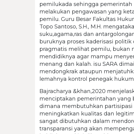
pemilukada sehingga pemerintah 
melakukan pengawasan yang ketat
pemilu. Guru Besar Fakultas Hukum 
Topo Santoso, S.H., M.H. mengata
suku,agama,ras dan antargolonga
buruknya proses kaderisasi politik
pragmatis melihat pemilu, bukan 
mendidiknya agar mampu menyerap
menang dan kalah. isu SARA dimain
mendongkrak ataupun menjatuhka
lemahnya kontrol penegak hukum 
Bajracharya &khan,2020 menjelas
menciptakan pemerintahan yang ba
dimana membutuhkan partisipasi p
meningkatkan kualitas dan legitima
sangat dibutuhkan dalam mendor
transparansi yang akan mempengar