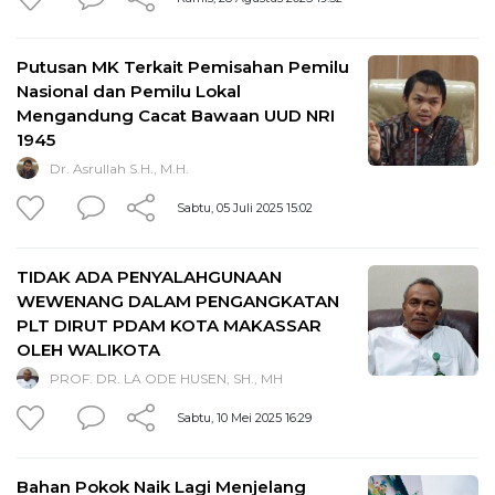
Putusan MK Terkait Pemisahan Pemilu
Nasional dan Pemilu Lokal
Mengandung Cacat Bawaan UUD NRI
1945
Dr. Asrullah S.H., M.H.
Sabtu, 05 Juli 2025 15:02
TIDAK ADA PENYALAHGUNAAN
WEWENANG DALAM PENGANGKATAN
PLT DIRUT PDAM KOTA MAKASSAR
OLEH WALIKOTA
PROF. DR. LA ODE HUSEN, SH., MH
Sabtu, 10 Mei 2025 16:29
Bahan Pokok Naik Lagi Menjelang