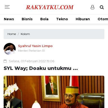
News
Bisnis
Bola
Tekno
Hiburan
Otom
Home
Kolom
Syahrul Yasin Limpo
Menteri Pertanian RI
Selasa, 01 Februari 2022 19:06
SYL Way; Doaku untukmu ...