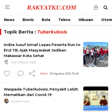
News
Bisnis
Bola
Tekno
Hiburan
Otom
Topik Berita :
Tuberkulosis
Indira Jusuf Ismail Lepas Peserta Run to
End TB, Ajak Masyarakat Jadikan
Makassar Kota Sehat
Nur Hidayat Said
News
- 20 Agustus 2022 10:40
Waspada Tuberkulosis, Penyakit Lebih
Mematikan dari Covid-19
Syukur Nutu