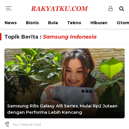
News
Bisnis
Bola
Tekno
Hiburan
Otom
Topik Berita :
Samsung Indonesia
Samsung Rilis Galaxy A15 Series, Mulai Rp2 Jutaan
dengan Performa Lebih Kencang
Nur Hidayat Said