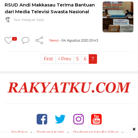
RSUD Andi Makkasau Terima Bantuan
dari Media Televisi Swasta Nasional
Nur Hidayat Said
1
News
- 04 Agustus 2020 20:43
First
Prev
5
6
7
×
Redaksi
Tentang Kami
Pedoman Media Siber