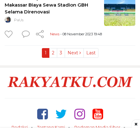
Makassar Biaya Sewa Stadion GBH
Selama Direnovasi
PaUs
News
- 08 November 2023 19:48
1
2
3
Next
Last
×
Redaksi
Tentang Kami
Pedoman Media Siber
Kontak
Disclaimer
Privacy Policy