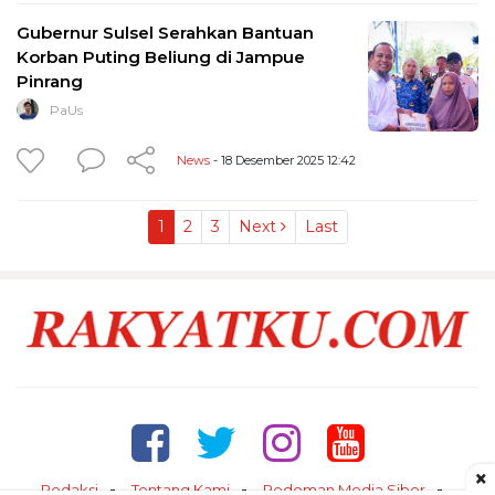
Gubernur Sulsel Serahkan Bantuan
Korban Puting Beliung di Jampue
Pinrang
PaUs
News
- 18 Desember 2025 12:42
1
2
3
Next
Last
×
Redaksi
Tentang Kami
Pedoman Media Siber