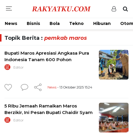
News
Bisnis
Bola
Tekno
Hiburan
Otom
Topik Berita :
pemkab maros
Bupati Maros Apresiasi Angkasa Pura
Indonesia Tanam 600 Pohon
Editor
News
- 13 Oktober 2025 15:24
5 Ribu Jemaah Ramaikan Maros
Berzikir, Ini Pesan Bupati Chaidir Syam
Editor