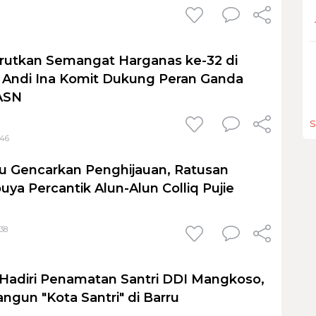
rutkan Semangat Harganas ke-32 di
i Andi Ina Komit Dukung Peran Ganda
ASN
S
:46
u Gencarkan Penghijauan, Ratusan
ya Percantik Alun-Alun Colliq Pujie
:38
 Hadiri Penamatan Santri DDI Mangkoso,
gun "Kota Santri" di Barru