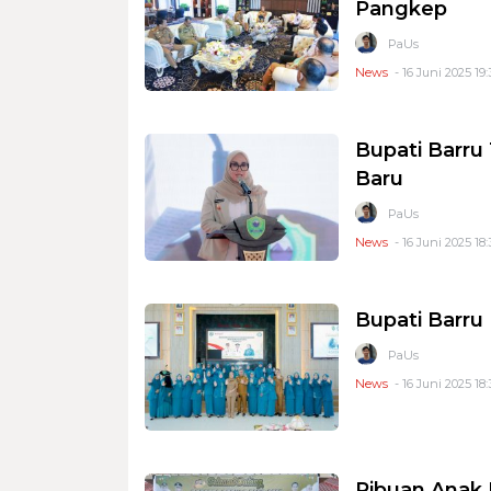
Pangkep
PaUs
News
- 16 Juni 2025 19:
Bupati Barru 
Baru
PaUs
News
- 16 Juni 2025 18:
Bupati Barru
PaUs
News
- 16 Juni 2025 18:
Ribuan Anak 