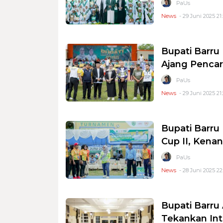
PaUs
News
- 29 Juni 2025 21
Bupati Barru
Ajang Pencar
PaUs
News
- 29 Juni 2025 21
Bupati Barru
Cup II, Kenan
PaUs
News
- 28 Juni 2025 22
Bupati Barru
Tekankan Int