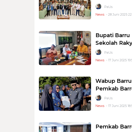
PaUs
News
- 28 Juni 2025 22
Bupati Barru
Sekolah Raky
PaUs
News
- 17 Juni 2025 19:
Wabup Barru 
Pemkab Barr
PaUs
News
- 17 Juni 2025 18:
Pemkab Barru