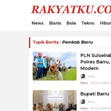
News
Bisnis
Bola
Tekno
Hibu
Topik Berita :
Pemkab Barru
PLN Sulselra
Polres Barru,
Modern
PaUs
News
- 30 Juni 2025 21:
Bupati Barru
PaUs
News
- 30 Juni 2025 20