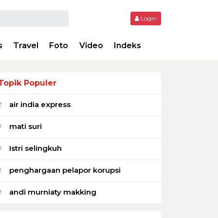
Login
s
Travel
Foto
Video
Indeks
Topik Populer
air india express
#
mati suri
#
Istri selingkuh
#
penghargaan pelapor korupsi
#
andi murniaty makking
#