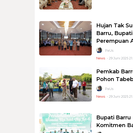
Hujan Tak Su
Barru, Bupat
Perempuan 
PaUs
News
- 29 Juni 2025 21
Pemkab Barr
Pohon Tabebu
PaUs
News
- 29 Juni 2025 21
Bupati Barru
Komitmen Ban