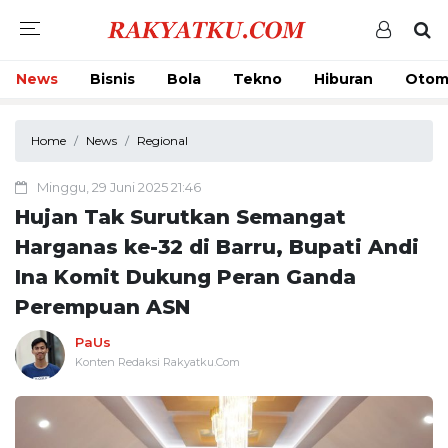
News
Bisnis
Bola
Tekno
Hiburan
Otom
Home
News
Regional
Minggu, 29 Juni 2025 21:46
Hujan Tak Surutkan Semangat
Harganas ke-32 di Barru, Bupati Andi
Ina Komit Dukung Peran Ganda
Perempuan ASN
PaUs
Konten Redaksi Rakyatku.Com