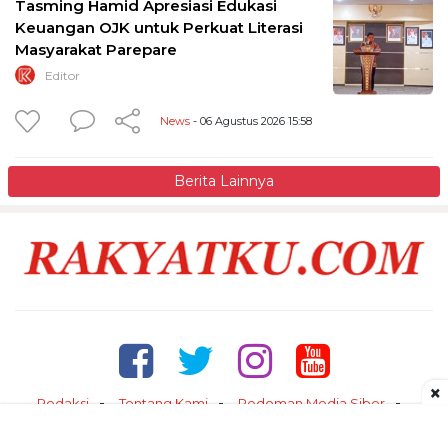
Tasming Hamid Apresiasi Edukasi
Keuangan OJK untuk Perkuat Literasi
Masyarakat Parepare
Editor
News
- 06 Agustus 2026 15:58
Berita Lainnya
×
Redaksi
Tentang Kami
Pedoman Media Siber
Kontak
Disclaimer
Privacy Policy