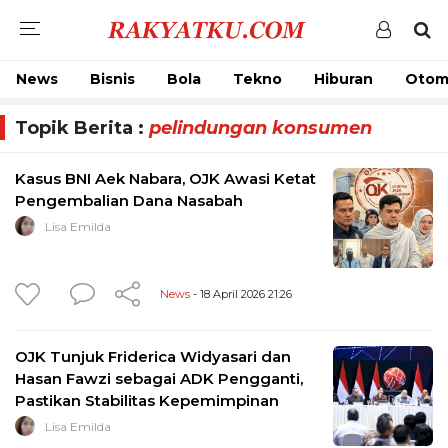
News
Bisnis
Bola
Tekno
Hiburan
Otom
Topik Berita :
pelindungan konsumen
Kasus BNI Aek Nabara, OJK Awasi Ketat
Pengembalian Dana Nasabah
Lisa Emilda
News
- 18 April 2026 21:26
OJK Tunjuk Friderica Widyasari dan
Hasan Fawzi sebagai ADK Pengganti,
Pastikan Stabilitas Kepemimpinan
Lisa Emilda