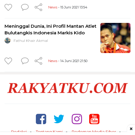
News
- 15 Juni 2021 13:54
Meninggal Dunia, Ini Profil Mantan Atlet
Bulutangkis Indonesia Markis Kido
Fathul Khair Akmal
News
- 14 Juni 2021 21:50
×
Redaksi
Tentang Kami
Pedoman Media Siber