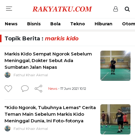
News
Bisnis
Bola
Tekno
Hiburan
Otom
Topik Berita :
markis kido
Markis Kido Sempat Ngorok Sebelum
Meninggal, Dokter Sebut Ada
Sumbatan Jalan Napas
Fathul Khair Akmal
News
- 17 Juni 2021 10:12
"Kido Ngorok, Tubuhnya Lemas" Cerita
Teman Main Sebelum Markis Kido
Meninggal Dunia, Ini Foto-fotonya
Fathul Khair Akmal