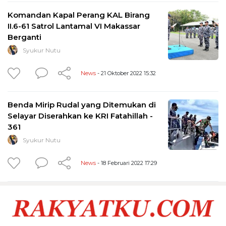
Komandan Kapal Perang KAL Birang
II.6-61 Satrol Lantamal VI Makassar
Berganti
Syukur Nutu
News
- 21 Oktober 2022 15:32
Benda Mirip Rudal yang Ditemukan di
Selayar Diserahkan ke KRI Fatahillah -
361
Syukur Nutu
News
- 18 Februari 2022 17:29