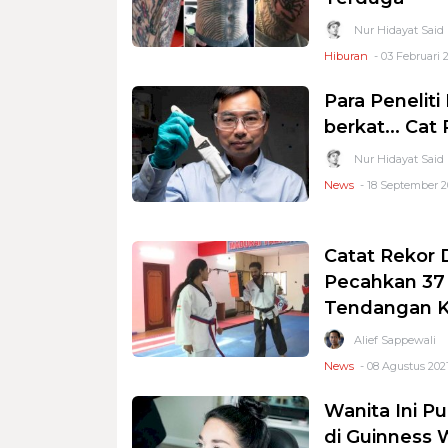
Nur Hidayat Said
Hiburan
- 03 Februari 2
Para Peneliti
berkat... Cat
Nur Hidayat Said
News
- 18 September 20
Catat Rekor 
Pecahkan 37
Tendangan 
Alief Sappewali
News
- 08 Agustus 2021
Wanita Ini Pu
di Guinness 