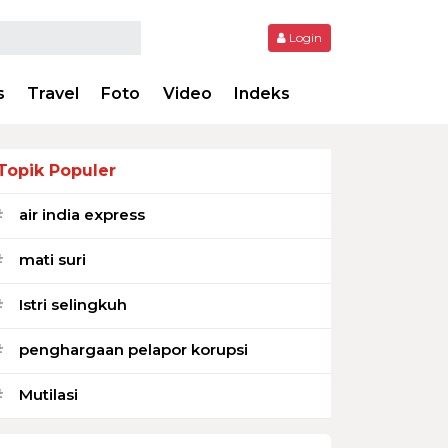
Login
s
Travel
Foto
Video
Indeks
Topik Populer
air india express
#
mati suri
#
Istri selingkuh
#
penghargaan pelapor korupsi
#
Mutilasi
#