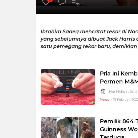
Ibrahim Sadeq mencatat rekor di Nasi
yang sebelumnya dibuat Jack Harris d
satu pemegang rekor baru, demikian
Pria Ini Kemb
Permen M&M
Nur Hidayat Said
News
- 19 Februari 2022
Pemilik 864
Guinness Wo
Terduga