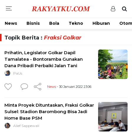
News
Bisnis
Bola
Tekno
Hiburan
Otom
Topik Berita :
Fraksi Golkar
Prihatin, Legislator Golkar Dapil
Tamalatea - Bontoramba Gunakan
Dana Pribadi Perbaiki Jalan Tani
PaUs
News
- 30 Januari 2022 23:06
Minta Proyek Dituntaskan, Fraksi Golkar
Sulsel: Stadion Barombong Bisa Jadi
Home Base PSM
Alief Sappewali