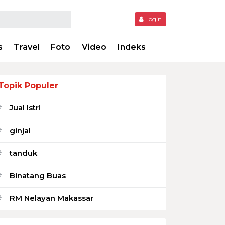
Login
s
Travel
Foto
Video
Indeks
Topik Populer
Jual Istri
#
ginjal
#
tanduk
#
Binatang Buas
#
RM Nelayan Makassar
#