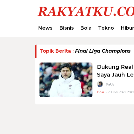
News
Bisnis
Bola
Tekno
Hibu
Topik Berita :
Final Liga Champions
Dukung Real M
Saya Jauh Le
PaUs
Bola
- 28 Mei 2022 20:0