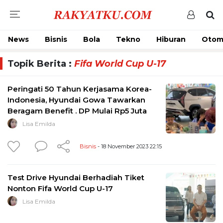
News
Bisnis
Bola
Tekno
Hiburan
Otom
Topik Berita :
Fifa World Cup U-17
Peringati 50 Tahun Kerjasama Korea-
Indonesia, Hyundai Gowa Tawarkan
Beragam Benefit . DP Mulai Rp5 Juta
Lisa Emilda
Bisnis
- 18 November 2023 22:15
Test Drive Hyundai Berhadiah Tiket
Nonton Fifa World Cup U-17
Lisa Emilda