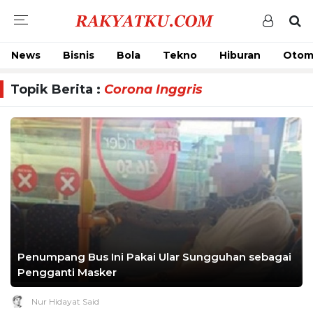
News
Bisnis
Bola
Tekno
Hiburan
Otom
Topik Berita :
Corona Inggris
Penumpang Bus Ini Pakai Ular Sungguhan sebagai
Pengganti Masker
Nur Hidayat Said