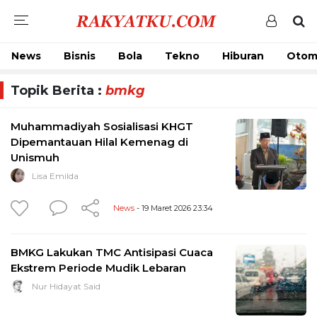
News
Bisnis
Bola
Tekno
Hiburan
Otom
Topik Berita :
bmkg
Muhammadiyah Sosialisasi KHGT
Dipemantauan Hilal Kemenag di
Unismuh
Lisa Emilda
News
- 19 Maret 2026 23:34
BMKG Lakukan TMC Antisipasi Cuaca
Ekstrem Periode Mudik Lebaran
Nur Hidayat Said