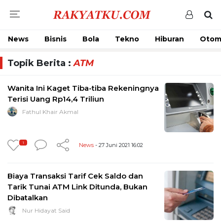
News
Bisnis
Bola
Tekno
Hiburan
Otom
Topik Berita :
ATM
Wanita Ini Kaget Tiba-tiba Rekeningnya
Terisi Uang Rp14,4 Triliun
Fathul Khair Akmal
1
News
- 27 Juni 2021 16:02
Biaya Transaksi Tarif Cek Saldo dan
Tarik Tunai ATM Link Ditunda, Bukan
Dibatalkan
Nur Hidayat Said