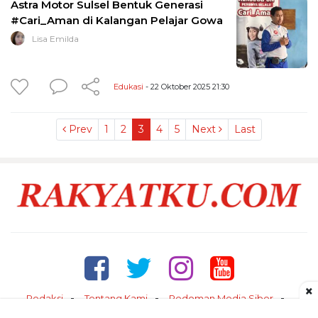
Astra Motor Sulsel Bentuk Generasi
#Cari_Aman di Kalangan Pelajar Gowa
Lisa Emilda
Edukasi
- 22 Oktober 2025 21:30
Prev
1
2
3
4
5
Next
Last
×
Redaksi
Tentang Kami
Pedoman Media Siber
Kontak
Disclaimer
Privacy Policy