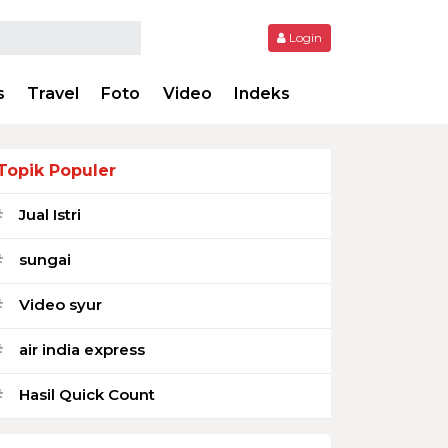
Login
s
Travel
Foto
Video
Indeks
Topik Populer
Jual Istri
#
sungai
#
Video syur
#
air india express
#
Hasil Quick Count
#