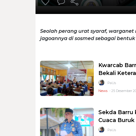
Seolah perang urat syaraf, wargane
jagoannya di sosmed sebagai bentu
Kwarcab Barr
Bekali Keter
PaUs
News
- 25 Desember 20
Sekda Barru
Cuaca Buruk
PaUs