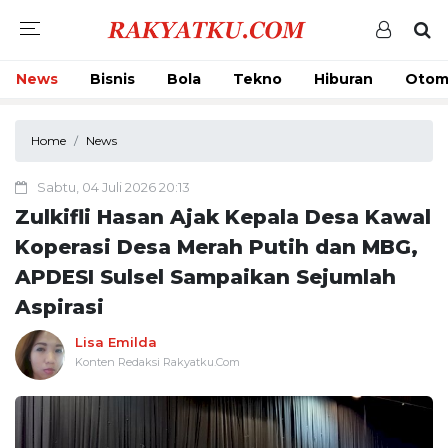
News
Bisnis
Bola
Tekno
Hiburan
Otom
Home
News
Sabtu, 04 Juli 2026 20:13
Zulkifli Hasan Ajak Kepala Desa Kawal
Koperasi Desa Merah Putih dan MBG,
APDESI Sulsel Sampaikan Sejumlah
Aspirasi
Lisa Emilda
Konten Redaksi Rakyatku.Com