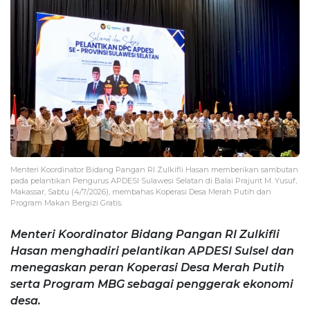
Menteri Koordinator Bidang Pangan RI Zulkifli Hasan memberikan sambutan
pada pelantikan Pengurus APDESI Sulawesi Selatan di Balai Prajurit M. Yusuf,
Makassar, Sabtu (4/7/2026), membahas Koperasi Desa Merah Putih dan
Program Makan Bergizi Gratis.
Menteri Koordinator Bidang Pangan RI Zulkifli
Hasan menghadiri pelantikan APDESI Sulsel dan
menegaskan peran Koperasi Desa Merah Putih
serta Program MBG sebagai penggerak ekonomi
desa.