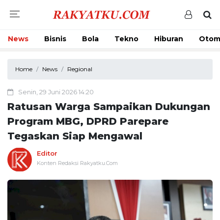
News
Bisnis
Bola
Tekno
Hiburan
Otom
Home
News
Regional
Senin, 29 Juni 2026 14:20
Ratusan Warga Sampaikan Dukungan
Program MBG, DPRD Parepare
Tegaskan Siap Mengawal
Editor
Konten Redaksi Rakyatku.Com