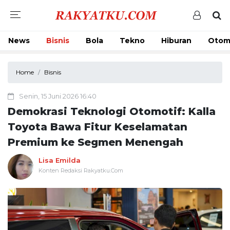
News
Bisnis
Bola
Tekno
Hiburan
Otom
Home
Bisnis
Senin, 15 Juni 2026 16:40
Demokrasi Teknologi Otomotif: Kalla
Toyota Bawa Fitur Keselamatan
Premium ke Segmen Menengah
Lisa Emilda
Konten Redaksi Rakyatku.Com