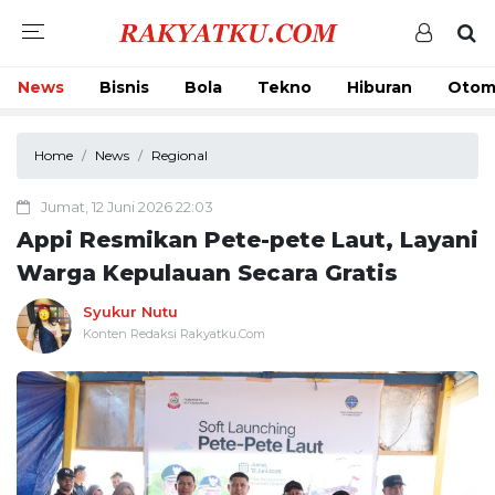
News
Bisnis
Bola
Tekno
Hiburan
Otom
Home
News
Regional
Jumat, 12 Juni 2026 22:03
Appi Resmikan Pete-pete Laut, Layani
Warga Kepulauan Secara Gratis
Syukur Nutu
Konten Redaksi Rakyatku.Com