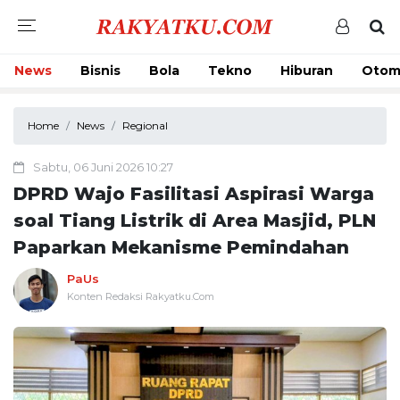
News
Bisnis
Bola
Tekno
Hiburan
Otom
Home
News
Regional
Sabtu, 06 Juni 2026 10:27
DPRD Wajo Fasilitasi Aspirasi Warga
soal Tiang Listrik di Area Masjid, PLN
Paparkan Mekanisme Pemindahan
PaUs
Konten Redaksi Rakyatku.Com