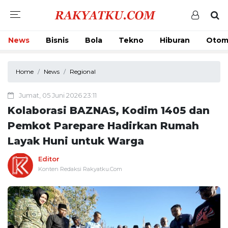
News
Bisnis
Bola
Tekno
Hiburan
Otom
Home
News
Regional
Jumat, 05 Juni 2026 23:11
Kolaborasi BAZNAS, Kodim 1405 dan
Pemkot Parepare Hadirkan Rumah
Layak Huni untuk Warga
Editor
Konten Redaksi Rakyatku.Com