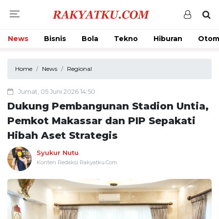
News
Bisnis
Bola
Tekno
Hiburan
Otom
Home
News
Regional
Jumat, 05 Juni 2026 14:50
Dukung Pembangunan Stadion Untia,
Pemkot Makassar dan PIP Sepakati
Hibah Aset Strategis
Syukur Nutu
Konten Redaksi Rakyatku.Com