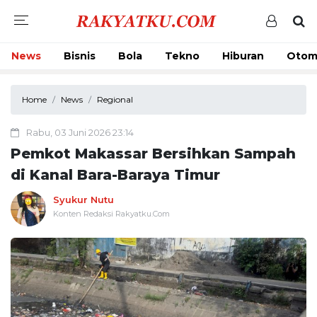
News
Bisnis
Bola
Tekno
Hiburan
Otom
Home
News
Regional
Rabu, 03 Juni 2026 23:14
Pemkot Makassar Bersihkan Sampah
di Kanal Bara-Baraya Timur
Syukur Nutu
Konten Redaksi Rakyatku.Com