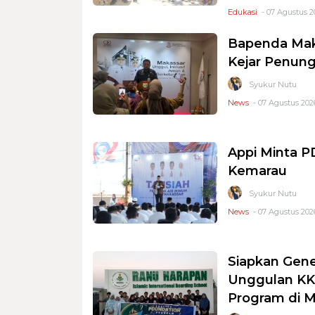
Edukasi
- 07 Agustus 2
Bapenda Mak
Kejar Penung
Syukur Nutu
News
- 07 Agustus 2026
Appi Minta 
Kemarau
Syukur Nutu
News
- 07 Agustus 2026
Siapkan Gene
Unggulan KKS
Program di 