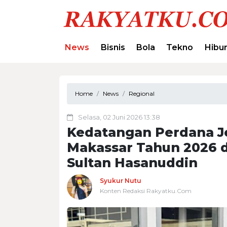
News
Bisnis
Bola
Tekno
Hibu
Home
News
Regional
Selasa, 02 Juni 2026 13:38
Kedatangan Perdana J
Makassar Tahun 2026 d
Sultan Hasanuddin
Syukur Nutu
Konten Redaksi Rakyatku.Com