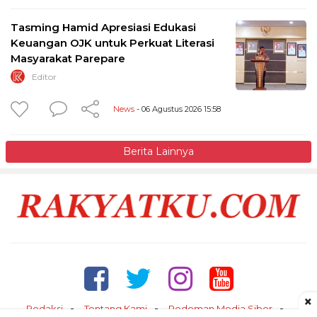
Tasming Hamid Apresiasi Edukasi
Keuangan OJK untuk Perkuat Literasi
Masyarakat Parepare
Editor
News
- 06 Agustus 2026 15:58
Berita Lainnya
×
Redaksi
Tentang Kami
Pedoman Media Siber