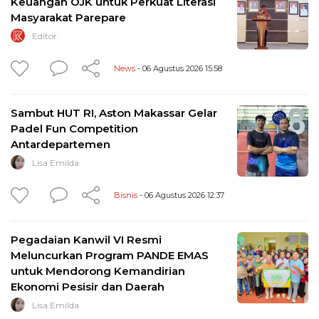
Keuangan OJK untuk Perkuat Literasi
Masyarakat Parepare
Editor
News
- 06 Agustus 2026 15:58
Sambut HUT RI, Aston Makassar Gelar
Padel Fun Competition
Antardepartemen
Lisa Emilda
Bisnis
- 06 Agustus 2026 12:37
Pegadaian Kanwil VI Resmi
Meluncurkan Program PANDE EMAS
untuk Mendorong Kemandirian
Ekonomi Pesisir dan Daerah
Lisa Emilda