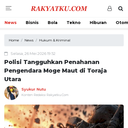
News
Bisnis
Bola
Tekno
Hiburan
Otom
Home
News
Hukum & Kriminal
Selasa, 26 Mei 2026 19:52
Polisi Tangguhkan Penahanan
Pengendara Moge Maut di Toraja
Utara
Syukur Nutu
Konten Redaksi Rakyatku.Com