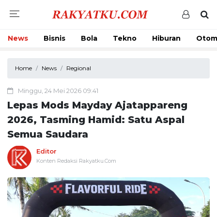
News
Bisnis
Bola
Tekno
Hiburan
Otom
Home
News
Regional
Minggu, 24 Mei 2026 09:41
Lepas Mods Mayday Ajatappareng
2026, Tasming Hamid: Satu Aspal
Semua Saudara
Editor
Konten Redaksi Rakyatku.Com