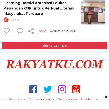
Tasming Hamid Apresiasi Edukasi
Keuangan OJK untuk Perkuat Literasi
Masyarakat Parepare
Editor
News
- 06 Agustus 2026 15:58
Berita Lainnya
×
Redaksi
Tentang Kami
Pedoman Media Siber
Kontak
Disclaimer
Privacy Policy