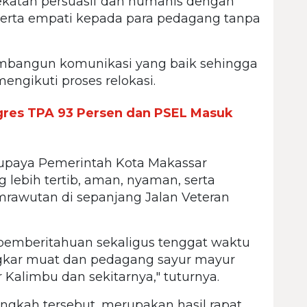
ekatan persuasif dan humanis dengan
serta empati kepada para pedagang tanpa
 membangun komunikasi yang baik sehingga
engikuti proses relokasi.
gres TPA 93 Persen dan PSEL Masuk
i upaya Pemerintah Kota Makassar
lebih tertib, aman, nyaman, serta
awutan di sepanjang Jalan Veteran
pemberitahuan sekaligus tenggat waktu
gkar muat dan pedagang sayur mayur
 Kalimbu dan sekitarnya," tuturnya.
langkah tersebut, merupakan hasil rapat