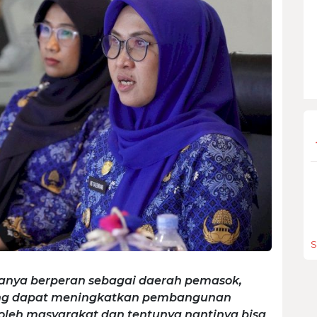
S
anya berperan sebagai daerah pemasok,
ang dapat meningkatkan pembangunan
 oleh masyarakat dan tentunya nantinya bisa