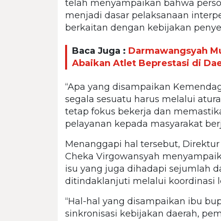
telah menyampaikan bahwa persoal
menjadi dasar pelaksanaan interp
berkaitan dengan kebijakan peny
Baca Juga :
Darmawangsyah Mui
Abaikan Atlet Beprestasi di Da
“Apa yang disampaikan Kemendagr
segala sesuatu harus melalui atu
tetap fokus bekerja dan memasti
pelayanan kepada masyarakat berj
Menanggapi hal tersebut, Direktu
Cheka Virgowansyah menyampaika
isu yang juga dihadapi sejumlah d
ditindaklanjuti melalui koordinasi l
“Hal-hal yang disampaikan ibu bup
sinkronisasi kebijakan daerah, 